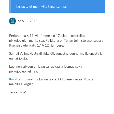
Tarkastelet mennyttä tapahtumaa.
pe 6.11.2015
Perjantaina 6.11. vietämme klo 17 alkaen opintoiltaa
pikkujoulujen merkeissa. Paikkana on Tehyn toimisto osoitteessa
Itsenäisyydenkatu 17 A 12, Tampere.
Samuli Välimäki, Uniklinikka Oivaunesta, luennoi meille unesta ja
unihäiriöistä.
Luennon jälkeen on luvassa ruokaa ja juomaa sekä
pikkujouluohjelmaa.
Ilmoittautumiset
ruokailun takia 30.10. mennessä. Muista
mainita allergiat.
Tervetuloa!