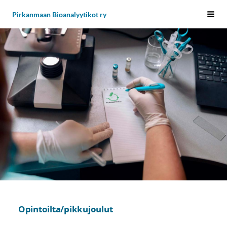
Siirry
Pirkanmaan Bioanalyytikot ry
Vali
sivun
sisältöön
Opintoilta/pikkujoulut