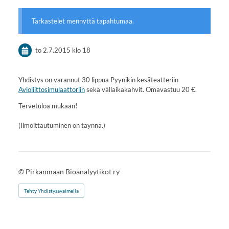
Tarkastelet mennyttä tapahtumaa.
to 2.7.2015
klo 18
Yhdistys on varannut 30 lippua Pyynikin kesäteatteriin
Avioliittosimulaattoriin
sekä väliaikakahvit. Omavastuu 20 €.
Tervetuloa mukaan!
(Ilmoittautuminen on täynnä.)
©
Pirkanmaan Bioanalyytikot ry
Tehty Yhdistysavaimella