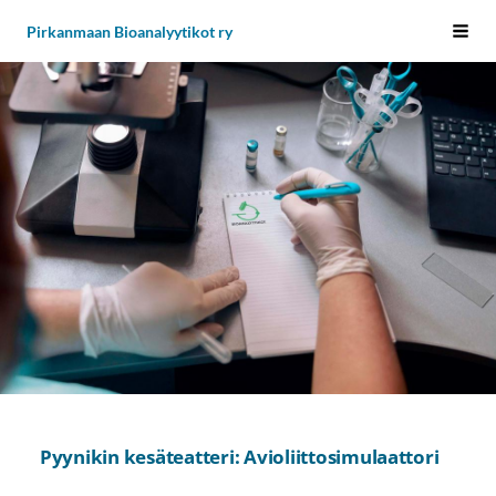
Siirry
Pirkanmaan Bioanalyytikot ry
Vali
sivun
sisältöön
Pyynikin kesäteatteri: Avioliittosimulaattori