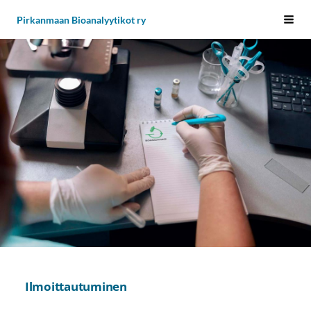
Siirry
Pirkanmaan Bioanalyytikot ry
Vali
sivun
sisältöön
Ilmoittautuminen