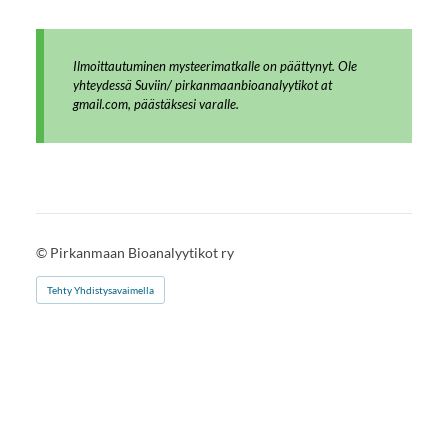
Ilmoittautuminen mysteerimatkalle on päättynyt. Ole
yhteydessä Suviin/ pirkanmaanbioanalyytikot at
gmail.com, päästäksesi varalle.
©
Pirkanmaan Bioanalyytikot ry
Tehty Yhdistysavaimella