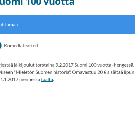
 Suomi 100 vuotta
pahtumaa.
Komediateatteri
jestää jälkijoulut torstaina 9.2.2017 Suomi 100 vuotta -hengess
kseen "Mieletön Suomen historia". Omavastuu 20 € sisältää lipun ja
et 1.1.2017 mennessä
täältä
.