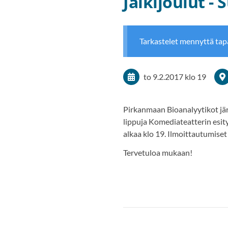
Jälkijoulut -
Tarkastelet mennyttä ta
to 9.2.2017
klo 19
Pirkanmaan Bioanalyytikot jär
lippuja Komediateatterin esity
alkaa klo 19. Ilmoittautumis
Tervetuloa mukaan!