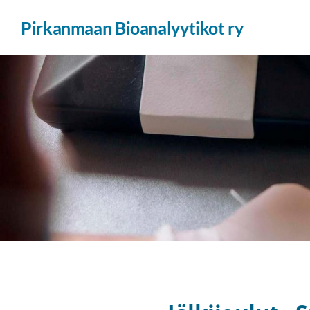
Siirry
Pirkanmaan Bioanalyytikot ry
sivun
sisältöön