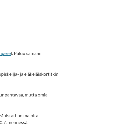
mpere
). Paluu samaan
skelija- ja eläkeläiskortitkin
uhunpantavaa, mutta omia
 Muistathan mainita
0.7. mennessä.