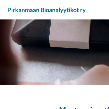
Siirry
Pirkanmaan Bioanalyytikot ry
sivun
sisältöön