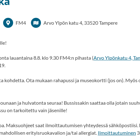
ka
FM4
Arvo Ylpön katu 4, 33520 Tampere
le!
nta lauantaina 8.8. klo 9.30 FM4:n pihasta (
Arvo Ylpönkatu 4, Ta
19.
a kohdetta. Ota mukaan rahapussi ja museokortti (jos on). Myös opi
 lounaan ja hulvatonta seuraa! Bussissakin saattaa olla jotain su
issu on tarkoitettu vain jäsenille!
a. Maksuohjeet saat ilmoittautumisen yhteydessä sähköpostiisi.
hdollisen erityisruokavalion ja/tai allergiat.
Ilmoittautuminen
3