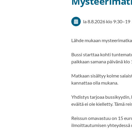
Mysteerimat
la 8.8.2026
klo 9:30
–
19
Lähde mukaan mysteerimatkal
Bussi starttaa kohti tuntemato
paikkaan samana päivänä klo 
Matkaan sisältyy kolme salaist
kannattaa olla mukana.
Yhdistys tarjoaa bussikyydin,
eväitä ei ole kielletty. Tämä re
Reissun omavastuu on 15 euro
ilmoittautumisen yhteydessä ma