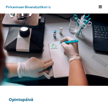
Siirry
Pirkanmaan Bioanalyytikot ry
Vali
sivun
sisältöön
Opintopäivä