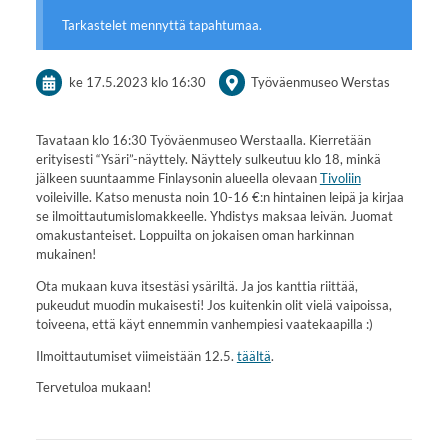
Tarkastelet mennyttä tapahtumaa.
ke 17.5.2023
klo 16:30
Työväenmuseo Werstas
Tavataan klo 16:30 Työväenmuseo Werstaalla. Kierretään
erityisesti “Ysäri”-näyttely. Näyttely sulkeutuu klo 18, minkä
jälkeen suuntaamme Finlaysonin alueella olevaan
Tivoliin
voileiville. Katso menusta noin 10-16 €:n hintainen leipä ja kirjaa
se ilmoittautumislomakkeelle. Yhdistys maksaa leivän. Juomat
omakustanteiset. Loppuilta on jokaisen oman harkinnan
mukainen!
Ota mukaan kuva itsestäsi ysäriltä. Ja jos kanttia riittää,
pukeudut muodin mukaisesti! Jos kuitenkin olit vielä vaipoissa,
toiveena, että käyt ennemmin vanhempiesi vaatekaapilla :)
Ilmoittautumiset viimeistään 12.5.
täältä
.
Tervetuloa mukaan!