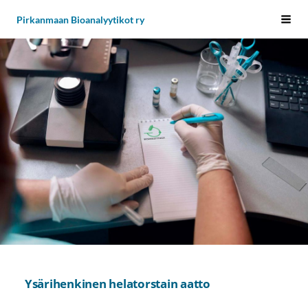
Siirry
Pirkanmaan Bioanalyytikot ry
Vali
sivun
sisältöön
Ysärihenkinen helatorstain aatto